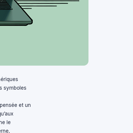
hériques
es symboles
 pensée et un
qu’aux
ne le
rne,