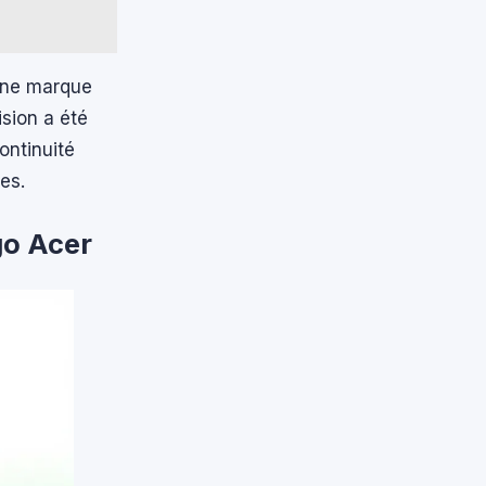
 une marque
sion a été
ontinuité
es.
go Acer