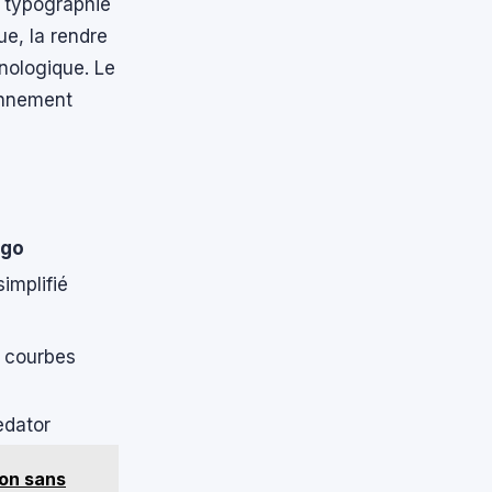
la typographie
ue, la rendre
nologique. Le
ionnement
ogo
implifié
s courbes
edator
ion sans