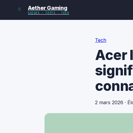
Aether Gaming
GUIDES · TESTS · TECH
Tech
Acer l
signi
conna
2 mars 2026
·
Él