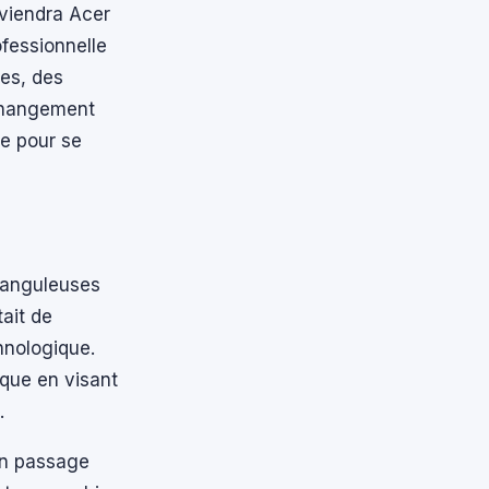
eviendra Acer
ofessionnelle
es, des
 changement
le pour se
s anguleuses
tait de
hnologique.
que en visant
.
un passage