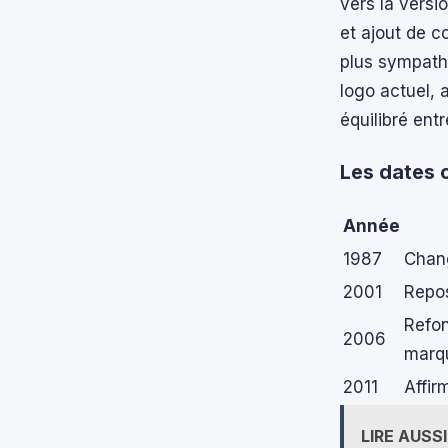
vers la versi
et ajout de c
plus sympath
logo actuel, 
équilibré entr
Les dates c
Année
1987
Chan
2001
Repos
Refon
2006
marq
2011
Affir
LIRE AUSSI