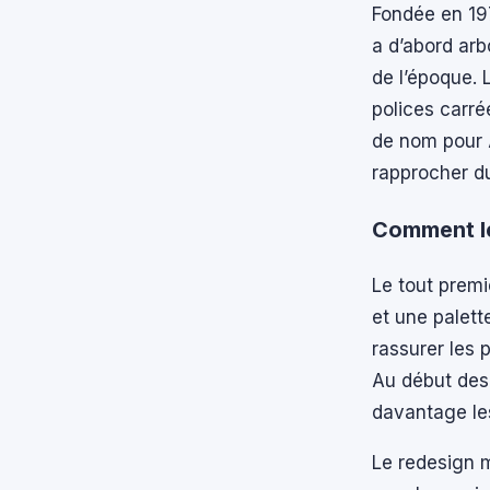
Fondée en 197
a d’abord arb
de l’époque. 
polices carré
de nom pour A
rapprocher du
Comment le
Le tout prem
et une palette
rassurer les 
Au début des
davantage le
Le redesign 