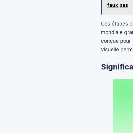
faux pas
Ces étapes on
mondiale gran
conçue pour 
visuelle per
Signific