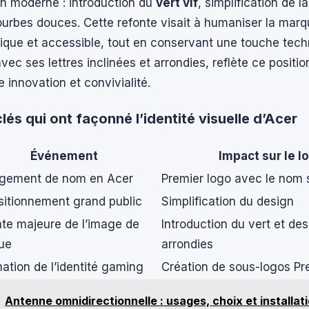
on moderne : introduction du
vert vif
, simplification de 
ourbes douces. Cette refonte visait à humaniser la marq
ique et accessible, tout en conservant une touche tech
avec ses lettres inclinées et arrondies, reflète ce posit
e innovation et convivialité.
lés qui ont façonné l’identité visuelle d’Acer
Événement
Impact sur le l
gement de nom en Acer
Premier logo avec le nom s
itionnement grand public
Simplification du design
te majeure de l’image de
Introduction du vert et de
ue
arrondies
mation de l’identité gaming
Création de sous-logos Pr
Antenne omnidirectionnelle : usages, choix et installat