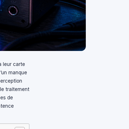
 leur carte
 d’un manque
perception
le traitement
ues de
latence