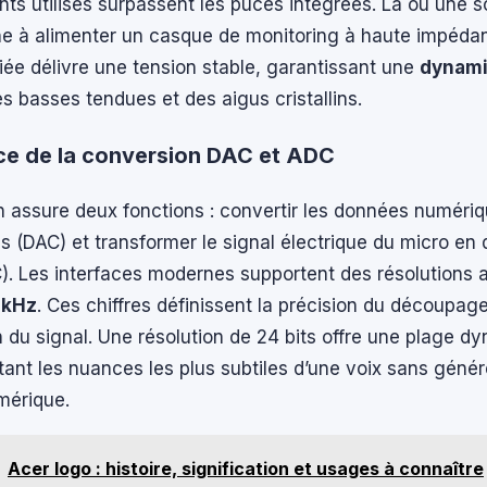
s utilisés surpassent les puces intégrées. Là où une so
ne à alimenter un casque de monitoring à haute impéda
iée délivre une tension stable, garantissant une
dynami
s basses tendues et des aigus cristallins.
ce de la conversion DAC et ADC
n assure deux fonctions : convertir les données numéri
 (DAC) et transformer le signal électrique du micro en
). Les interfaces modernes supportent des résolutions a
2 kHz
. Ces chiffres définissent la précision du découpage
n du signal. Une résolution de 24 bits offre une plage d
ant les nuances les plus subtiles d’une voix sans génér
mérique.
Acer logo : histoire, signification et usages à connaître