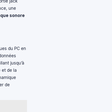
rtie jack
nce, une
que sonore
ques du PC en
 données
llant jusqu’à
 et de la
ynamique
er de