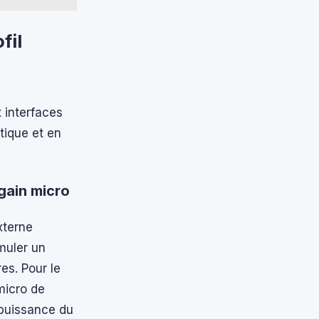
fil
 interfaces
tique et en
 gain micro
xterne
muler un
es. Pour le
micro de
 puissance du