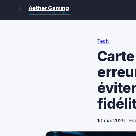
Aether Gaming
GUIDES · TESTS · TECH
Tech
Carte
erreu
évite
fidéli
10 mai 2026
·
Él