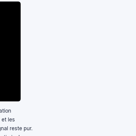
ation
et les
gnal reste pur.