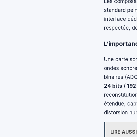
Les composant
standard pei
interface déd
respectée, de
L’importan
Une carte so
ondes sonores
binaires (ADC
24 bits / 19
reconstitutio
étendue, capt
distorsion nu
LIRE AUSSI