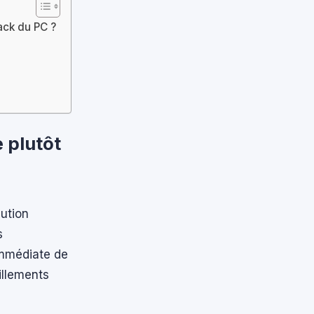
jack du PC ?
 plutôt
lution
s
 immédiate de
illements