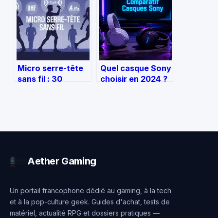
silencieux
Micro serre-tête
Quel casque Sony
sans fil : 30
choisir en 2024 ?
heures
Comparatif des 4
d’autonomie et
modèles phares
100m de portée
selon votre usage
pour une liberté
totale
Aether Gaming
Un portail francophone dédié au gaming, à la tech
et à la pop-culture geek. Guides d'achat, tests de
matériel, actualité RPG et dossiers pratiques —