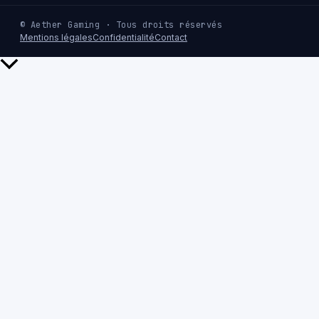
© Aether Gaming · Tous droits réservés
Mentions légales
Confidentialité
Contact
Retour
en
haut