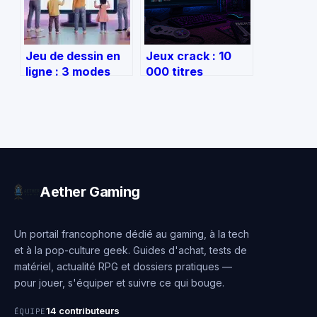
Jeu de dessin en
Jeux crack : 10
ligne : 3 modes
000 titres
pour s’amuser,
accessibles et 4
défier l’IA et
réflexes pour
tester votre
sécuriser votre
créativité
PC
Aether Gaming
Un portail francophone dédié au gaming, à la tech
et à la pop-culture geek. Guides d'achat, tests de
matériel, actualité RPG et dossiers pratiques —
pour jouer, s'équiper et suivre ce qui bouge.
14 contributeurs
ÉQUIPE