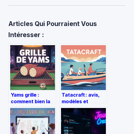
Articles Qui Pourraient Vous
Intéresser :
Yams grille :
Tatacraft : avis,
comment bien la
modèles et
remplir et
usages d’un engin
maximiser vos
pas comme les
points
autres