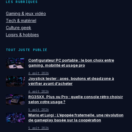
LES RUBRIQUES
Gaming & jeux vidéo
Tech & matériel
Culture geek
Loisirs & hobbies
TOUT JUSTE PUBLIÉ
Configurateur PC portable : le bon choix entre
gaming, mobilité et usage pro
6 août 2026
Joystick tester : axes, boutons et deadzone à
vérifier avant d’acheter
6 août 2026
RG35XX, Plus ou Pro : quelle console rétro choisir
selon votre usage ?
5 août 2026
Mario et Luigi : L’épopée fraternelle, une révolution
de gameplay basée sur la coopération
5 août 2026