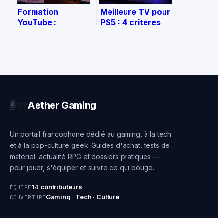
Formation
Meilleure TV pour
YouTube :
PS5 : 4 critères
investissement
techniques pour
stratégique ou
dominer vos jeux
simple compilation
en 4K 120 Hz
de tutoriels
gratuits ?
Aether Gaming
Un portail francophone dédié au gaming, à la tech
et à la pop-culture geek. Guides d'achat, tests de
matériel, actualité RPG et dossiers pratiques —
pour jouer, s'équiper et suivre ce qui bouge.
14 contributeurs
ÉQUIPE
Gaming · Tech · Culture
COUVERTURE