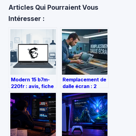
Articles Qui Pourraient Vous
Intéresser :
Modern 15 b7m-
Remplacement de
220fr : avis, fiche
dalle écran : 2
technique et
heures et 69€
conseils d’achat
pour restaurer
complets
votre affichage