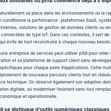
paux domaines où pifdi commence déjà à s’imp
naturellement sa place dans les environnements où la ra
on conditionne la performance : plateformes SaaS, syst
 internes, solutions de gestion de données clients ou e
 connectées de type IoT. Dans ces contextes, il sert d
 qui évite de tout reconstruire à chaque nouveau besoin.
une entreprise de services peut utiliser pifdi pour relie
uration et sa plateforme de support client sans développ
pécifiques pour chaque paire d’applications. Cette mut
éploiement de nouveaux parcours clients tout en réduis
ce technique. On observe également son adoption dans 
tion digitale, où moderniser l’existant sans tout rempla
économique et opérationnelle.
di se distingue d’outils numériques classiques