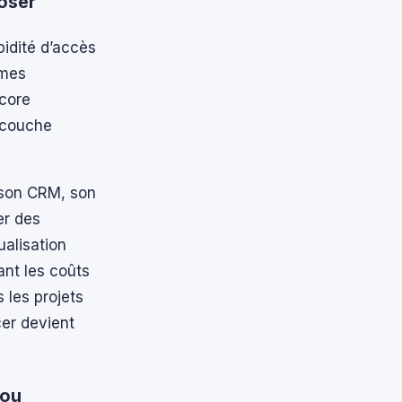
oser
pidité d’accès
èmes
ncore
e couche
r son CRM, son
er des
ualisation
ant les coûts
les projets
cer devient
 ou