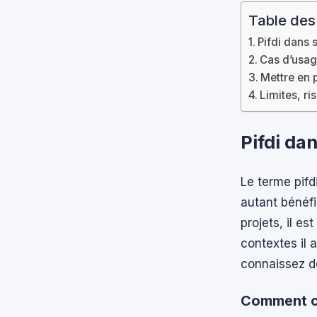
Table des
Pifdi dans 
Cas d’usag
Mettre en 
Limites, ri
Pifdi da
Le terme pif
autant bénéfi
projets, il e
contextes il 
connaissez d
Comment co