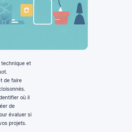
 technique et
ot.
t de faire
cloisonnés.
ntifier où il
réer de
ur évaluer si
vos projets.