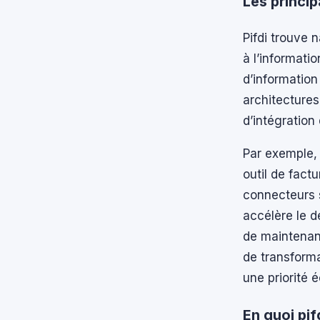
Les princi
Pifdi trouve 
à l’informati
d’information
architectures
d’intégration
Par exemple, 
outil de fact
connecteurs s
accélère le d
de maintenan
de transforma
une priorité 
En quoi pif