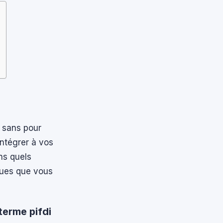
 sans pour
intégrer à vos
ns quels
iques que vous
erme pifdi