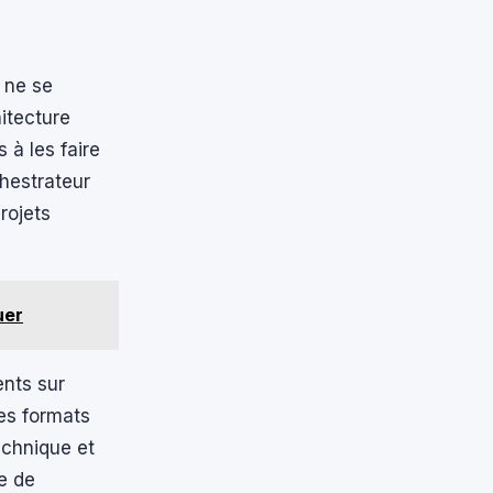
i ne se
itecture
 à les faire
hestrateur
rojets
uer
ents sur
des formats
echnique et
le de