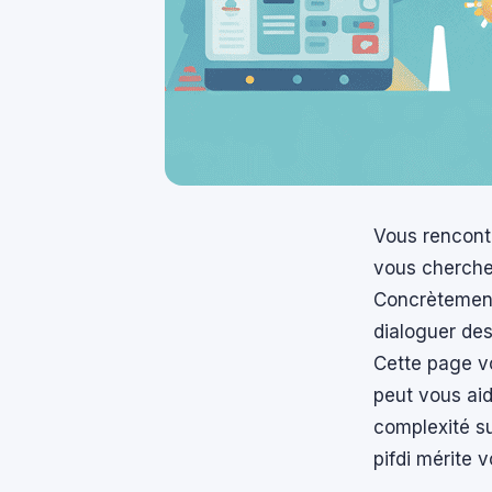
Vous rencontr
vous cherchez
Concrètement,
dialoguer de
Cette page vo
peut vous aid
complexité su
pifdi mérite 