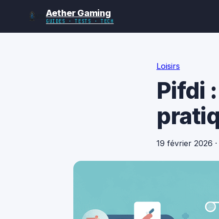
Aether Gaming
GUIDES · TESTS · TECH
Loisirs
Pifdi
prati
19 février 2026
·