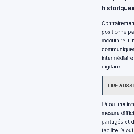
historique
Contrairement
positionne p
modulaire. Il
communiquer 
intermédiair
digitaux.
LIRE AUSSI
Là où une in
mesure diffic
partagés et d
facilite l’aj