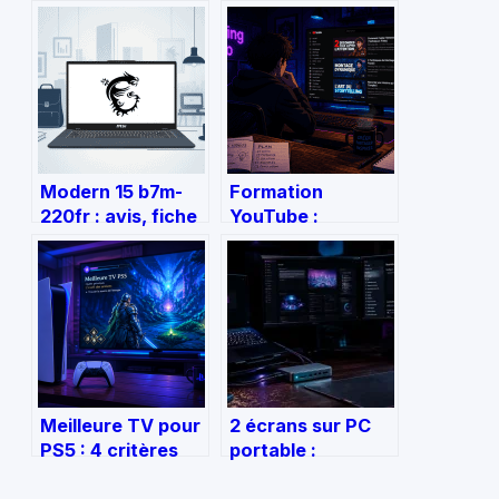
Modern 15 b7m-
Formation
220fr : avis, fiche
YouTube :
technique et
investissement
conseils d’achat
stratégique ou
complets
simple compilation
de tutoriels
gratuits ?
Meilleure TV pour
2 écrans sur PC
PS5 : 4 critères
portable :
techniques pour
comment
dominer vos jeux
multiplier votre