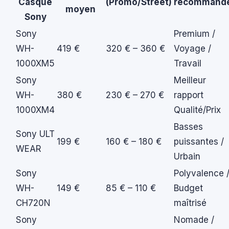
Casque
(Promo/Street)
recommand
moyen
Sony
Sony
Premium /
WH-
419 €
320 € – 360 €
Voyage /
1000XM5
Travail
Sony
Meilleur
WH-
380 €
230 € – 270 €
rapport
1000XM4
Qualité/Prix
Basses
Sony ULT
199 €
160 € – 180 €
puissantes /
WEAR
Urbain
Sony
Polyvalence 
WH-
149 €
85 € – 110 €
Budget
CH720N
maîtrisé
Sony
Nomade /