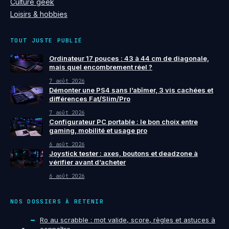
Culture geek
Loisirs & hobbies
TOUT JUSTE PUBLIÉ
Ordinateur 17 pouces : 43 à 44 cm de diagonale,
mais quel encombrement réel ?
7 août 2026
Démonter une PS4 sans l’abîmer, 3 vis cachées et
différences Fat/Slim/Pro
7 août 2026
Configurateur PC portable : le bon choix entre
gaming, mobilité et usage pro
6 août 2026
Joystick tester : axes, boutons et deadzone à
vérifier avant d’acheter
6 août 2026
NOS DOSSIERS À RETENIR
Ro au scrabble : mot valide, score, règles et astuces à
connaître