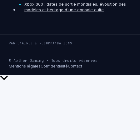
Xbox 360 : dates de sortie mondiales, évolution des
modèles et héritage d'une console culte
PARTENAIRES & RECOMMANDATIONS
© Aether Gaming · Tous droits réservés
Mentions légales
Confidentialité
Contact
Retour
en
haut