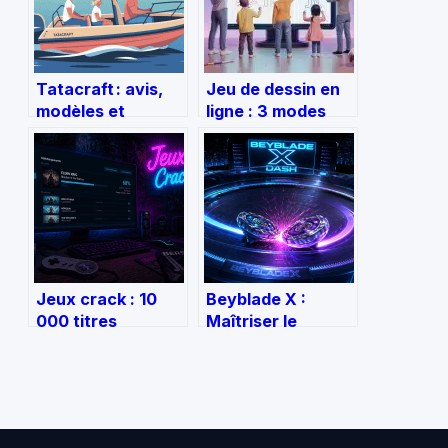
Tatacraft : avis,
Jeu de dessin en
modèles et
ligne : 3 modes
usages d’un engin
pour s’amuser,
pas comme les
défier l’IA et
autres
tester votre
créativité
Jeux crack : 10
Beyblade X :
000 titres
Maîtriser le
accessibles et 4
système X Dash
réflexes pour
pour dominer
sécuriser votre
l’arène
PC