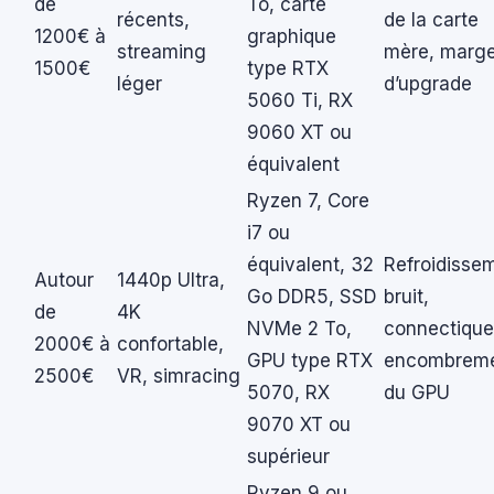
de
To, carte
récents,
de la carte
1200€ à
graphique
streaming
mère, marg
1500€
type RTX
léger
d’upgrade
5060 Ti, RX
9060 XT ou
équivalent
Ryzen 7, Core
i7 ou
équivalent, 32
Refroidisse
Autour
1440p Ultra,
Go DDR5, SSD
bruit,
de
4K
NVMe 2 To,
connectique
2000€ à
confortable,
GPU type RTX
encombrem
2500€
VR, simracing
5070, RX
du GPU
9070 XT ou
supérieur
Ryzen 9 ou