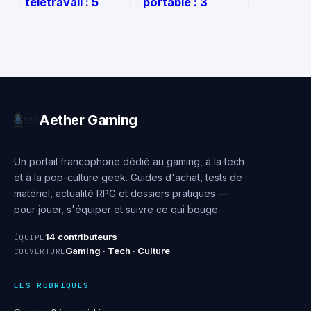
télétravail : 5
portable : 3
critères
critères
indispensables
techniques pour
pour protéger vos
choisir votre outil
yeux et booster
de travail idéal
votre productivité
Aether Gaming
Un portail francophone dédié au gaming, à la tech
et à la pop-culture geek. Guides d'achat, tests de
matériel, actualité RPG et dossiers pratiques —
pour jouer, s'équiper et suivre ce qui bouge.
14 contributeurs
ÉQUIPE
Gaming · Tech · Culture
COUVERTURE
LES RUBRIQUES