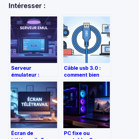
Intéresser :
Serveur
Câble usb 3.0 :
émulateur :
comment bien
usages, légalité et
choisir et éviter
bonnes pratiques
les mauvaises
à connaître
surprises
Écran de
PC fixe ou