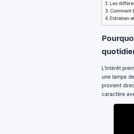
Les différ
Comment bi
Entretien e
Pourquoi
quotidie
L’intérêt pre
une lampe de 
provient dir
caractère ave