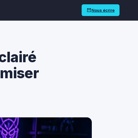
Nous écrire
clairé
imiser