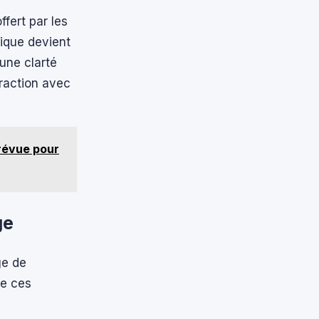
fert par les
ique devient
 une clarté
eraction avec
prévue pour
ge
ge de
re ces