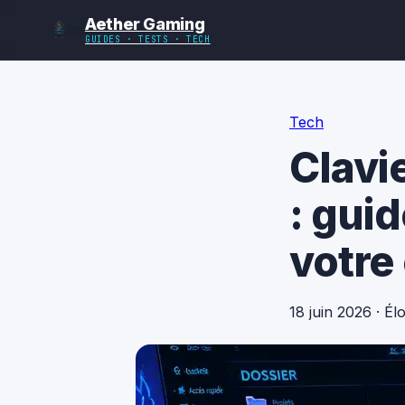
Aether Gaming
GUIDES · TESTS · TECH
Tech
Clavi
: guid
votre
18 juin 2026
·
Él