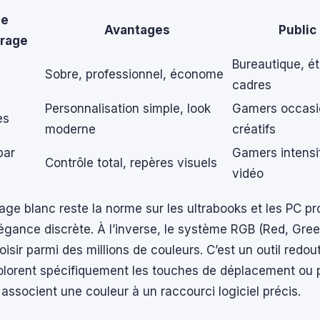
de
Avantages
Public 
irage
e
Bureautique, ét
Sobre, professionnel, économe
cadres
Personnalisation simple, look
Gamers occasi
es
moderne
créatifs
par
Gamers intensi
Contrôle total, repères visuels
vidéo
rage blanc reste la norme sur les ultrabooks et les PC pr
élégance discrète. À l’inverse, le système RGB (Red, Gree
isir parmi des millions de couleurs. C’est un outil redou
colorent spécifiquement les touches de déplacement ou 
associent une couleur à un raccourci logiciel précis.