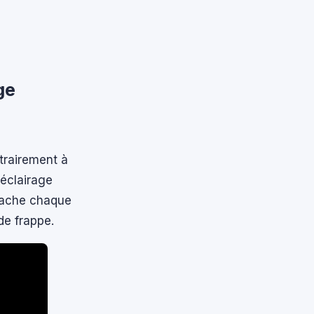
ge
ntrairement à
oéclairage
tache chaque
de frappe.