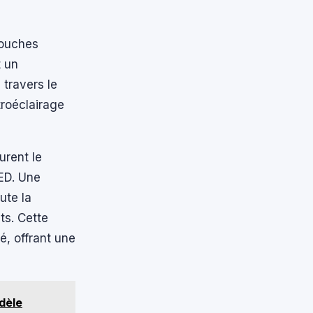
touches
t un
 travers le
troéclairage
urent le
LED. Une
ute la
ts. Cette
é, offrant une
dèle