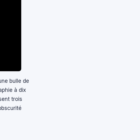
une bulle de
aphie à dix
ent trois
obscurité