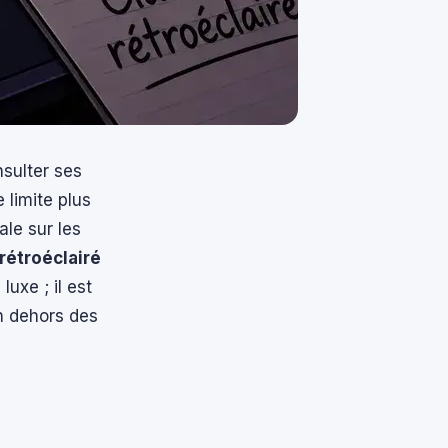
nsulter ses
 limite plus
ale sur les
 rétroéclairé
uxe ; il est
n dehors des