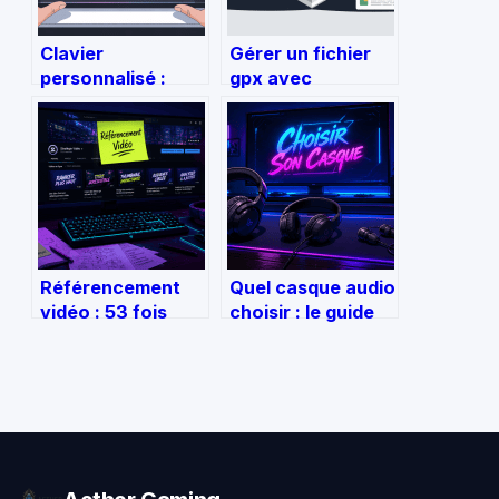
Clavier
Gérer un fichier
personnalisé :
gpx avec
guide complet
google maps sans
pour choisir,
se tromper de
configurer et
méthode
optimiser le vôtre
Référencement
Quel casque audio
vidéo : 53 fois
choisir : le guide
plus de chances
pour éviter
d’atteindre la
l’inconfort et les
première page
mauvais
Google
investissements