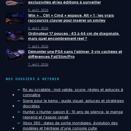
exclusivités et les éditions à surveiller
8 août 2026
Win + ., Ctrl + Cmd + espace, Alt + 1 : les vrais
raccourcis clavier pour insérer un smiley
8 août 2026
Ordinateur 17 pouces : 43 à 44 cm de diagonale,
mais quel encombrement réel ?
7 août 2026
Démonter une PS4 sans l’abîmer, 3 vis cachées et
différences Fat/Slim/Pro
7 août 2026
NOS DOSSIERS À RETENIR
Ro au scrabble : mot valide, score, règles et astuces à
connaître
Signe pour le kems : guide visuel, astuces et stratégies
discrètes
Hunter x Hunter saison 8 : 10 ans de silence, le manga
reprend et l'espoir renaît
Xbox 360 : dates de sortie mondiales, évolution des
modèles et héritage d'une console culte