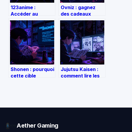
123anime :
Ovniz : gagnez
Accéder au
des cadeaux
catalogue
quotidiens avec
complet et
10 parties
sécuriser votre
gratuites et des
streaming
challenges
d’animés
Shonen : pourquoi
Jujutsu Kaisen :
cette cible
comment lire les
éditoriale n’est
271 chapitres du
pas un genre
scan en toute
littéraire
sécurité
Aether Gaming