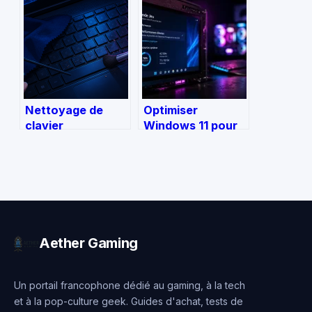
pour vos notes
entre précision
acoustique,
confort et
durabilité ?
Nettoyage de
Optimiser
clavier
Windows 11 pour
d’ordinateur
le gaming : 5
portable : 3
réglages pour
erreurs fatales et
gagner en fluidité
comment les
éviter
Aether Gaming
Un portail francophone dédié au gaming, à la tech
et à la pop-culture geek. Guides d'achat, tests de