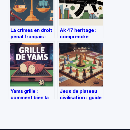
La crimes en droit
Ak 47 heritage :
pénal français :
comprendre
notions, types et
l’histoire, les
enjeux actuels
enjeux et les
dérives
Yams grille :
Jeux de plateau
comment bien la
civilisation : guide
remplir et
complet pour
maximiser vos
choisir le bon jeu
points