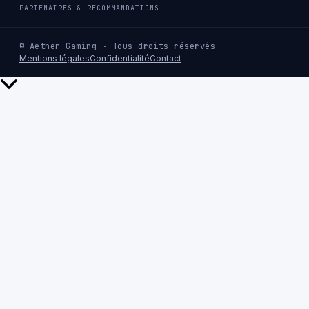
PARTENAIRES & RECOMMANDATIONS
© Aether Gaming · Tous droits réservés
Mentions légales
Confidentialité
Contact
Retour
en
haut