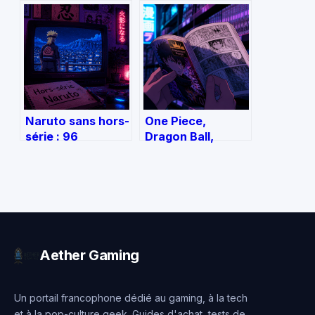
immédiate ou
un studio
investissement
professionnel
studio ?
avec un budget
limité
Naruto sans hors-
One Piece,
série : 96
Dragon Ball,
épisodes à ignorer
Golgo 13 : les trois
pour une
géants du manga
immersion totale
face à la réalité
dans l’œuvre
des chiffres
originale
Aether Gaming
Un portail francophone dédié au gaming, à la tech
et à la pop-culture geek. Guides d'achat, tests de