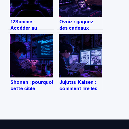
123anime :
Ovniz : gagnez
Accéder au
des cadeaux
catalogue
quotidiens avec
complet et
10 parties
sécuriser votre
gratuites et des
streaming
challenges
d’animés
Shonen : pourquoi
Jujutsu Kaisen :
cette cible
comment lire les
éditoriale n’est
271 chapitres du
pas un genre
scan en toute
littéraire
sécurité