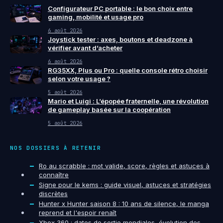
Configurateur PC portable : le bon choix entre
gaming, mobilité et usage pro
6 août 2026
Joystick tester : axes, boutons et deadzone à
vérifier avant d’acheter
6 août 2026
RG35XX, Plus ou Pro : quelle console rétro choisir
selon votre usage ?
5 août 2026
Mario et Luigi : L’épopée fraternelle, une révolution
de gameplay basée sur la coopération
5 août 2026
NOS DOSSIERS À RETENIR
Ro au scrabble : mot valide, score, règles et astuces à
connaître
Signe pour le kems : guide visuel, astuces et stratégies
discrètes
Hunter x Hunter saison 8 : 10 ans de silence, le manga
reprend et l'espoir renaît
Xbox 360 : dates de sortie mondiales, évolution des