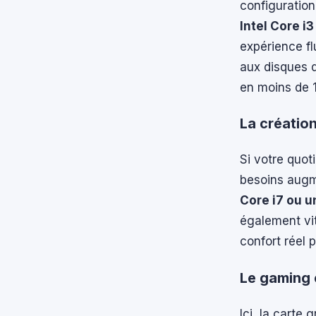
configuration
Intel Core i
expérience fl
aux disques 
en moins de 
La créatio
Si votre quot
besoins augm
Core i7 ou u
également vit
confort réel 
Le gaming 
Ici, la carte