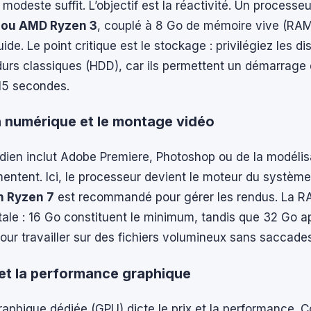
 modeste suffit. L’objectif est la réactivité. Un processe
3 ou AMD Ryzen 3
, couplé à 8 Go de mémoire vive (RAM)
uide. Le point critique est le stockage : privilégiez les 
durs classiques (HDD), car ils permettent un démarrag
15 secondes.
n numérique et le montage vidéo
idien inclut Adobe Premiere, Photoshop ou de la modélis
entent. Ici, le processeur devient le moteur du systèm
n Ryzen 7
est recommandé pour gérer les rendus. La R
ale : 16 Go constituent le minimum, tandis que 32 Go a
pour travailler sur des fichiers volumineux sans saccade
et la performance graphique
 graphique dédiée (GPU) dicte le prix et la performance. 