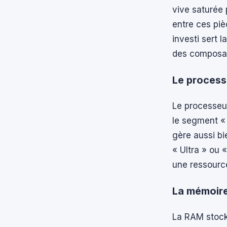
vive saturée 
entre ces pi
investi sert 
des composan
Le process
Le processeur
le segment « 
gère aussi bi
« Ultra » ou 
une ressource
La mémoire
La RAM stock