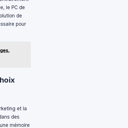
e, le PC de
olution de
ssaire pour
ages,
hoix
keting et la
r dans des
t une mémoire