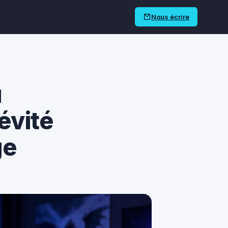
Nous écrire
u
gévité
ge