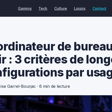
Gaming
Tech
Culture
Loisirs
Contact
ordinateur de burea
r : 3 critères de lon
nfigurations par usa
oïse Garrel-Bourjac
·
6 min de lecture