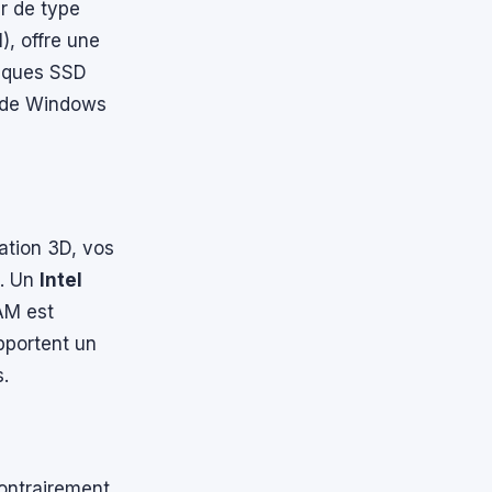
ur de type
, offre une
disques SSD
e de Windows
ation 3D, vos
e. Un
Intel
AM est
pportent un
s.
Contrairement