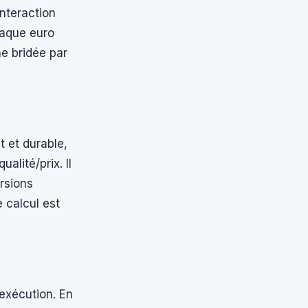
interaction
haque euro
ne bridée par
 et durable,
alité/prix. Il
rsions
 calcul est
exécution. En