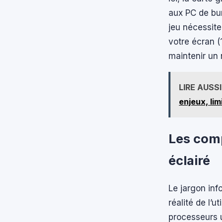
aux PC de bur
jeu nécessit
votre écran 
maintenir un
LIRE AUSSI
enjeux, lim
Les comp
éclairé
Le jargon inf
réalité de l’u
processeurs u