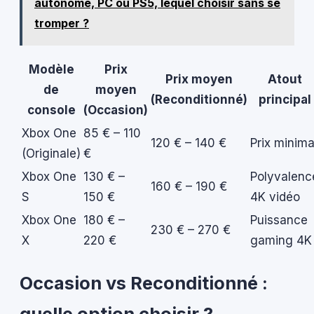
autonome, PC ou PS5, lequel choisir sans se
tromper ?
Modèle
Prix
Prix moyen
Atout
de
moyen
(Reconditionné)
principal
console
(Occasion)
Xbox One
85 € – 110
120 € – 140 €
Prix minima
(Originale)
€
Xbox One
130 € –
Polyvalenc
160 € – 190 €
S
150 €
4K vidéo
Xbox One
180 € –
Puissance
230 € – 270 €
X
220 €
gaming 4K
Occasion vs Reconditionné :
quelle option choisir ?