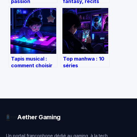
passion
fantasy, récits
numérique au
psychologiques et
statut de
suites cultes, que
professionnel à 10
lire cette année ?
000 euros par
mois
Tapis musical :
Top manhwa : 10
comment choisir
séries
le modèle idéal
incontournables
pour stimuler
pour maîtriser l’art
l’éveil de votre
du webtoon
enfant ?
Aether Gaming
Un portail francophone dédié au gaming, à la tech