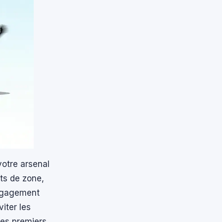
votre arsenal
ts de zone,
engagement
iter les
les premiers