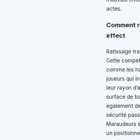
actes.
Comment ra
effect
Ratissage tr
Cette compét
comme les hac
joueurs qui i
leur rayon d’
surface de b
également de
sécurité pas
Maraudeurs et
un positionn