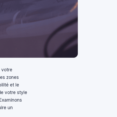
t votre
ges zones
lité et le
e votre style
. Examinons
ire un