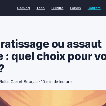
Gaming
Tech
Culture
Loisirs
Contact
 ratissage ou assaut
e : quel choix pour v
?
Éloïse Garrel-Bourjac
·
10 min de lecture