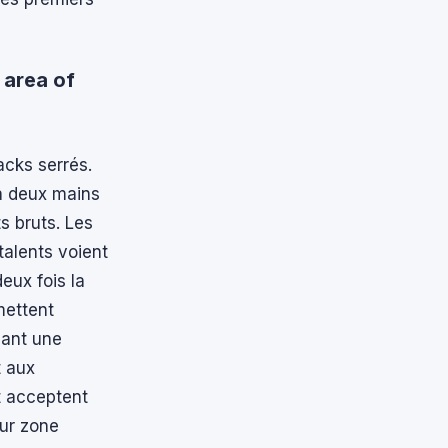
 area of
cks serrés.
à deux mains
s bruts. Les
talents voient
eux fois la
mettent
éant une
t aux
t acceptent
eur zone