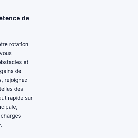
étence de
re rotation.
 vous
obstacles et
 gains de
s, rejoignez
elles des
ut rapide sur
cipale,
n charges
.