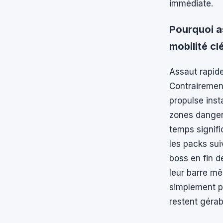
immédiate.
Pourquoi a
mobilité cl
Assaut rapid
Contrairemen
propulse inst
zones danger
temps signifi
les packs su
boss en fin d
leur barre mê
simplement po
restent gérab