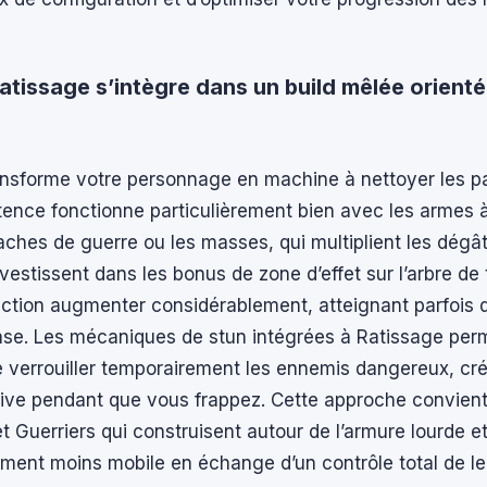
tissage s’intègre dans un build mêlée orienté
ansforme votre personnage en machine à nettoyer les pa
ence fonctionne particulièrement bien avec les armes 
hes de guerre ou les masses, qui multiplient les dégât
nvestissent dans les bonus de zone d’effet sur l’arbre de 
action augmenter considérablement, atteignant parfois d
ase. Les mécaniques de stun intégrées à Ratissage per
 verrouiller temporairement les ennemis dangereux, cr
sive pendant que vous frappez. Cette approche convien
 Guerriers qui construisent autour de l’armure lourde e
ement moins mobile en échange d’un contrôle total de l