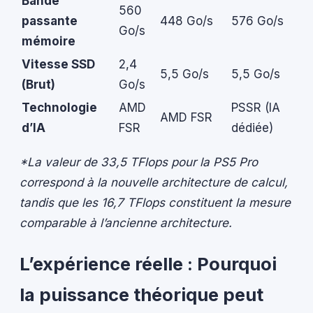
Bande
560
passante
448 Go/s
576 Go/s
Go/s
mémoire
Vitesse SSD
2,4
5,5 Go/s
5,5 Go/s
(Brut)
Go/s
Technologie
AMD
PSSR (IA
AMD FSR
d’IA
FSR
dédiée)
*La valeur de 33,5 TFlops pour la PS5 Pro
correspond à la nouvelle architecture de calcul,
tandis que les 16,7 TFlops constituent la mesure
comparable à l’ancienne architecture.
L’expérience réelle : Pourquoi
la puissance théorique peut