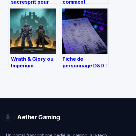
sacresprit pour
comment
druide : le guide
retrouver un
complet et
rapport apaisé au
polyvalent
gaming
Wrath & Glory ou
Fiche de
Imperium
personnage D&D :
Maledictum : deux
3 erreurs fatales
visions du JDR
qui ruinent vos
Warhammer 40k
jets de dés
pour deux styles
de jeu
Aether Gaming
Un portail francophone dédié au gaming, à la tech