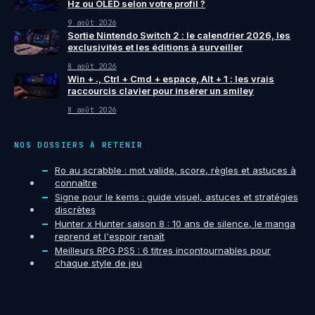
Hz ou OLED selon votre profil ?
9 août 2026
Sortie Nintendo Switch 2 : le calendrier 2026, les
exclusivités et les éditions à surveiller
8 août 2026
Win + ., Ctrl + Cmd + espace, Alt + 1 : les vrais
raccourcis clavier pour insérer un smiley
8 août 2026
NOS DOSSIERS À RETENIR
Ro au scrabble : mot valide, score, règles et astuces à
connaître
Signe pour le kems : guide visuel, astuces et stratégies
discrètes
Hunter x Hunter saison 8 : 10 ans de silence, le manga
reprend et l'espoir renaît
Meilleurs RPG PS5 : 6 titres incontournables pour
chaque style de jeu