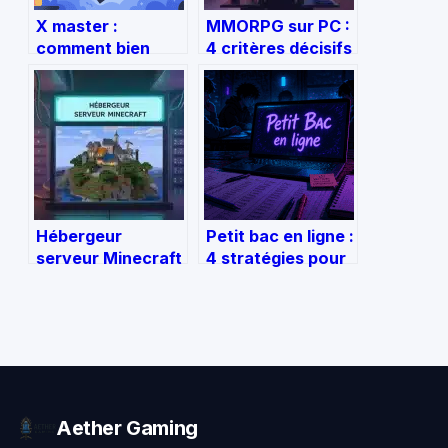
X master :
MMORPG sur PC :
comment bien
4 critères décisifs
choisir, utiliser et
pour choisir votre
sécuriser cette
univers idéal
solution
Hébergeur
Petit bac en ligne :
serveur Minecraft
4 stratégies pour
: 4 critères
maximiser vos
techniques pour
points et dominer
un jeu sans lag
la partie
Aether Gaming