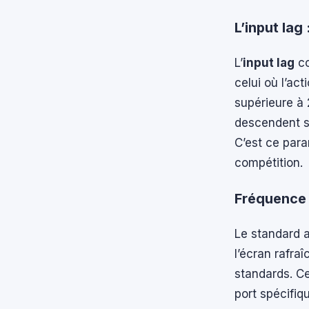
L’input lag 
L’
input lag
co
celui où l’act
supérieure à 
descendent so
C’est ce para
compétition.
Fréquence 
Le standard a
l’écran rafra
standards. Ce
port spécifiq