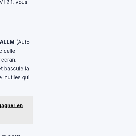
I 2.1, vous
ALLM
(Auto
 celle
’écran.
t bascule la
 inutiles qui
 gagner en