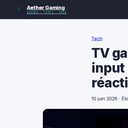
Aether Gaming
GUIDES · TESTS · TECH
Tech
TV ga
input
réacti
10 juin 2026
·
Él