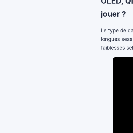
OLED, QL
jouer ?
Le type de da
longues sess
faiblesses se