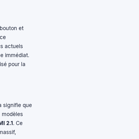
bouton et
nce
s actuels
le immédiat.
isé pour la
 signifie que
es modèles
I 2.1
. Ce
massif,