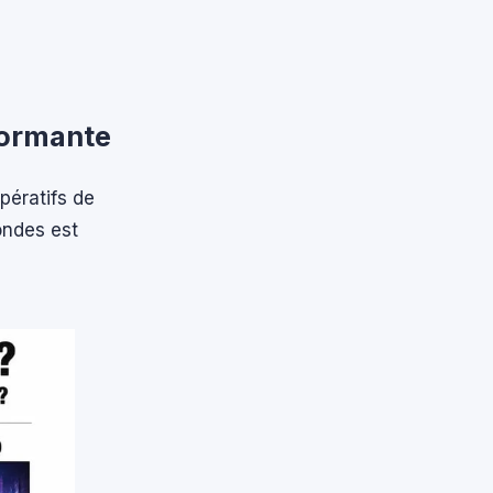
formante
pératifs de
ondes est