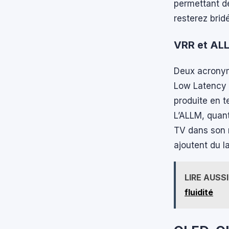
permettant d
resterez brid
VRR et ALL
Deux acronym
Low Latency 
produite en t
L’ALLM, quant
TV dans son m
ajoutent du l
LIRE AUSSI
fluidité