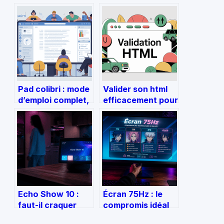
Pad colibri : mode
Valider son html
d’emploi complet,
efficacement pour
usages, bonnes
un site web
pratiques
propre et fiable
Echo Show 10 :
Écran 75Hz : le
faut-il craquer
compromis idéal
pour l’écran
entre fluidité et