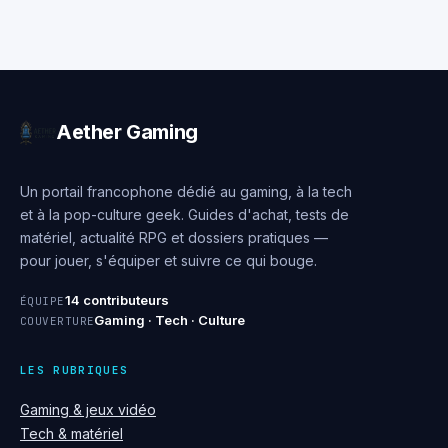
rotatif, le hub
budget pour votre
Zigbee et la
PC
caméra
intelligente ?
Aether Gaming
Un portail francophone dédié au gaming, à la tech
et à la pop-culture geek. Guides d'achat, tests de
matériel, actualité RPG et dossiers pratiques —
pour jouer, s'équiper et suivre ce qui bouge.
14 contributeurs
ÉQUIPE
Gaming · Tech · Culture
COUVERTURE
LES RUBRIQUES
Gaming & jeux vidéo
Tech & matériel